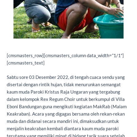
[cmsmasters_row][cmsmasters_column data_width=”1/1″]
[cmsmasters_text]
Sabtu sore 03 Desember 2022, di tengah cuaca sendu yang
disertai dengan rintik hujan, tidak menurunkan semangat
kaum muda Paroki Kristus Raja Ungaran yang tergabung
dalam kelompok Rex Regum Choir untuk berkumpul di Villa
Eboni Bandungan guna mengikuti kegiatan MakRab (Malam
Keakraban). Acara yang digagas bersama oleh rekan-rekan
muda dan didanai secara mandiri ini, dimaksudkan untuk
menjalin keakraban kembali diantara kaum muda paroki
terutama yang memiliki minat di bidang tarik suara setelah