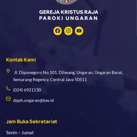
F
I
Y
a
n
o
c
s
u
e
t
t
b
a
u
o
g
b
Kontak Kami
o
r
e
k
a
m
Jl. Diponegoro No.101, Dliwang, Ungaran, Ungaran Barat,
Semarang Regency, Central Java 50511
(024) 6921130
dpph.ungaran@kas.id
Jam Buka Sekretariat
Senin – Jumat