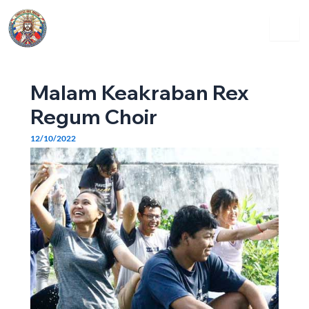
Skip
Post
Menu
to
navigation
content
Malam Keakraban Rex
Regum Choir
12/10/2022