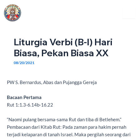
Skip
Post
Menu
to
navigation
content
Liturgia Verbi (B-I) Hari
Biasa, Pekan Biasa XX
08/20/2021
PW S. Bernardus, Abas dan Pujangga Gereja
Bacaan Pertama
Rut 1:1.3-6.14b-16.22
“Naomi pulang bersama-sama Rut dan tiba di Betlehem.”
Pembacaan dari Kitab Rut: Pada zaman para hakim pernah
terjadi kelaparan di tanah Israel. Maka pergilah seorang dari