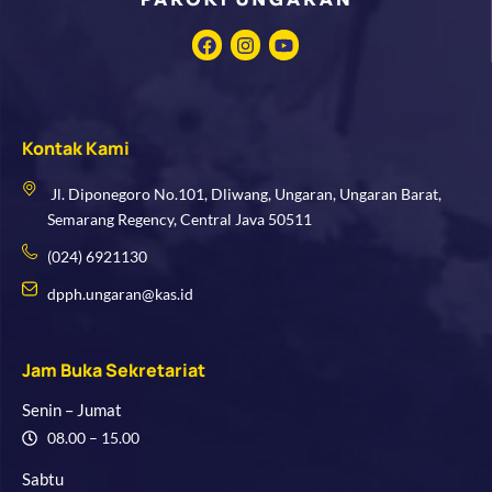
F
I
Y
a
n
o
c
s
u
e
t
t
b
a
u
o
g
b
Kontak Kami
o
r
e
k
a
m
Jl. Diponegoro No.101, Dliwang, Ungaran, Ungaran Barat,
Semarang Regency, Central Java 50511
(024) 6921130
dpph.ungaran@kas.id
Jam Buka Sekretariat
Senin – Jumat
08.00 – 15.00
Sabtu