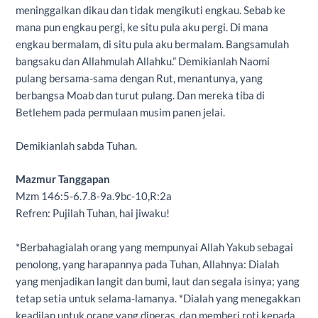
meninggalkan dikau dan tidak mengikuti engkau. Sebab ke
mana pun engkau pergi, ke situ pula aku pergi. Di mana
engkau bermalam, di situ pula aku bermalam. Bangsamulah
bangsaku dan Allahmulah Allahku.” Demikianlah Naomi
pulang bersama-sama dengan Rut, menantunya, yang
berbangsa Moab dan turut pulang. Dan mereka tiba di
Betlehem pada permulaan musim panen jelai.
Demikianlah sabda Tuhan.
Mazmur Tanggapan
Mzm 146:5-6.7.8-9a.9bc-10,R:2a
Refren: Pujilah Tuhan, hai jiwaku!
*Berbahagialah orang yang mempunyai Allah Yakub sebagai
penolong, yang harapannya pada Tuhan, Allahnya: Dialah
yang menjadikan langit dan bumi, laut dan segala isinya; yang
tetap setia untuk selama-lamanya. *Dialah yang menegakkan
keadilan untuk orang yang diperas, dan memberi roti kepada