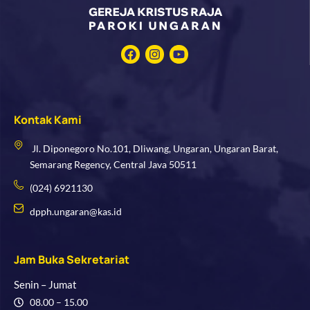
F
I
Y
a
n
o
c
s
u
e
t
t
b
a
u
o
g
b
Kontak Kami
o
r
e
k
a
m
Jl. Diponegoro No.101, Dliwang, Ungaran, Ungaran Barat,
Semarang Regency, Central Java 50511
(024) 6921130
dpph.ungaran@kas.id
Jam Buka Sekretariat
Senin – Jumat
08.00 – 15.00