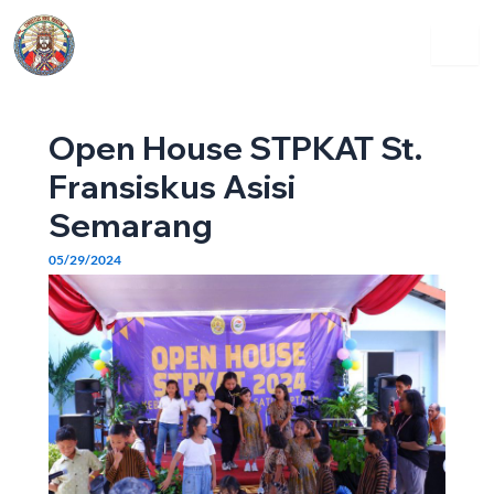
Skip
Post
Menu
to
navigation
content
Open House STPKAT St.
Fransiskus Asisi
Semarang
05/29/2024