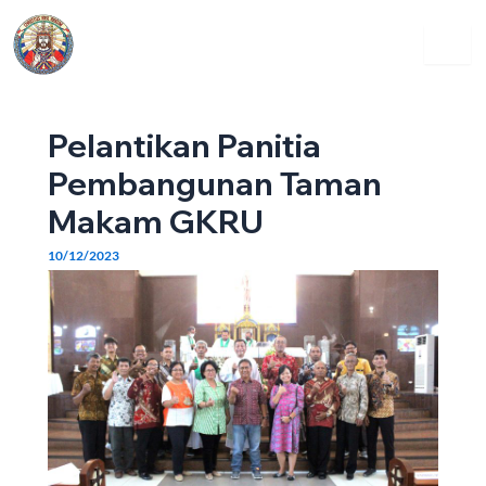
Skip
Post
Menu
to
navigation
content
Pelantikan Panitia
Pembangunan Taman
Makam GKRU
10/12/2023