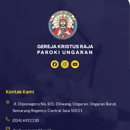
F
I
Y
a
n
o
c
s
u
e
t
t
b
a
u
o
g
b
Kontak Kami
o
r
e
k
a
m
Jl. Diponegoro No.101, Dliwang, Ungaran, Ungaran Barat,
Semarang Regency, Central Java 50511
(024) 6921130