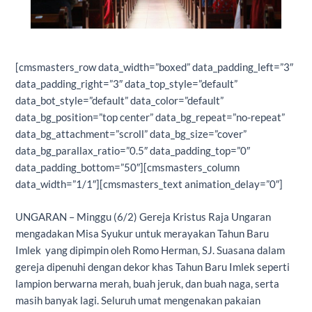
[cmsmasters_row data_width=”boxed” data_padding_left=”3″
data_padding_right=”3″ data_top_style=”default”
data_bot_style=”default” data_color=”default”
data_bg_position=”top center” data_bg_repeat=”no-repeat”
data_bg_attachment=”scroll” data_bg_size=”cover”
data_bg_parallax_ratio=”0.5″ data_padding_top=”0″
data_padding_bottom=”50″][cmsmasters_column
data_width=”1/1″][cmsmasters_text animation_delay=”0″]
UNGARAN – Minggu (6/2) Gereja Kristus Raja Ungaran
mengadakan Misa Syukur untuk merayakan Tahun Baru
Imlek yang dipimpin oleh Romo Herman, SJ. Suasana dalam
gereja dipenuhi dengan dekor khas Tahun Baru Imlek seperti
lampion berwarna merah, buah jeruk, dan buah naga, serta
masih banyak lagi. Seluruh umat mengenakan pakaian