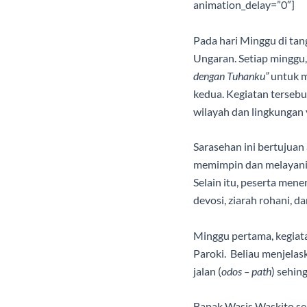
animation_delay=”0″]
Pada hari Minggu di tan
Ungaran. Setiap minggu
dengan Tuhanku”
untuk 
kedua. Kegiatan tersebut
wilayah dan lingkungan 
Sarasehan ini bertujuan
memimpin dan melayani 
Selain itu, peserta men
devosi, ziarah rohani, d
Minggu pertama, kegiata
Paroki.
Beliau menjelask
jalan (
odos – path
) sehin
Bapak Wasis Waskito sel