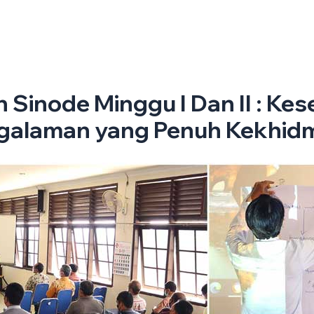
Tentang Gereja
Galeri
Umat Paroki Ungaran
Opini
K
 Sinode Minggu I Dan II : Ke
ngalaman yang Penuh Kekhid