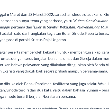
ggal 6 Maret dan 13 Maret 2022, sarasehan sinode diadakan di Ger
, sarasehan punya tema yang berbeda, yaitu
“Kutemukan Kekuatan 
minggu pertama dan
“Ekaristi Sumber Kekuatan, Pelayanan, dan Misi
 adalah satu dari rangkaian kegiatan Bulan Sinode. Peserta beras
yang ada di paroki Kristus Raja Ungaran
 agar peserta memperoleh kekuatan untuk membangun sikap, cara 
umat, dengan terus berjalan bersama umat dan Gereja dalam men
emukan bahwa pelayanan yang dilakukan diteguhkan oleh Sabda Alla
an Ekaristi yang diikuti baik secara pribadi maupun bersama-sama.
n dibuka oleh Bapak Pardiman, fasilitator yang juga selaku Wakil
an, Sinode terdiri dari dua kata, yaitu dalam bahasa Yunani – ber
gga sinode berarti berjalan/berziarah bersama.
aku fasilitator juga menambahkan, “berjalan bersama dengan lata