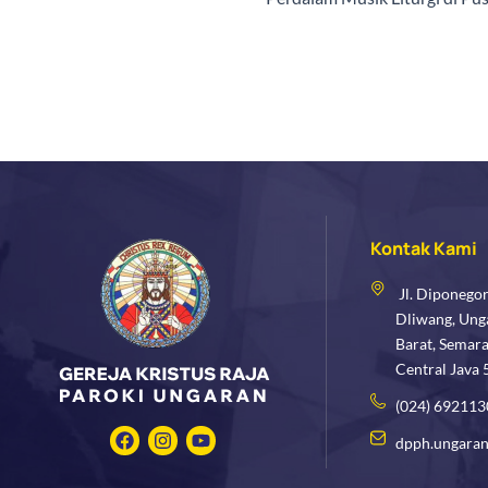
Kontak Kami
Jl. Diponego
Dliwang, Ung
Barat, Semar
Central Java
(024) 692113
F
I
Y
dpph.ungaran
a
n
o
c
s
u