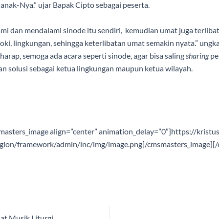
anak-Nya.” ujar Bapak Cipto sebagai peserta.
 dan mendalami sinode itu sendiri, kemudian umat juga terlibat
roki, lingkungan, sehingga keterlibatan umat semakin nyata.” ung
erharap, semoga ada acara seperti sinode, agar bisa saling
sharing
pe
n solusi sebagai ketua lingkungan maupun ketua wilayah.
masters_image align=”center” animation_delay=”0″]https://krist
igion/framework/admin/inc/img/image.png[/cmsmasters_image][
at Musik Liturgi