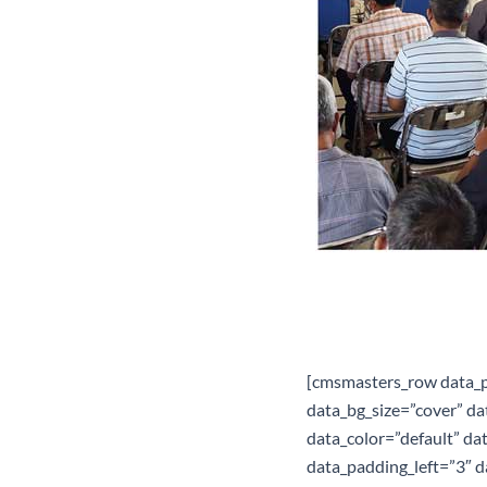
[cmsmasters_row data_p
data_bg_size=”cover” da
data_color=”default” da
data_padding_left=”3″ 