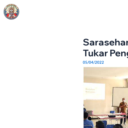
Skip
Post
to
navigation
Beranda
Informasi
content
Sarasehan
Tukar Pe
05/04/2022