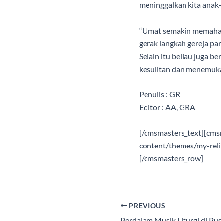
meninggalkan kita anak-
“Umat semakin memahami
gerak langkah gereja pa
Selain itu beliau juga b
kesulitan dan menemuka
Penulis : GR
Editor : AA, GRA
[/cmsmasters_text][cms
content/themes/my-rel
[/cmsmasters_row]
PREVIOUS
Perdalam Musik Liturgi di Pus