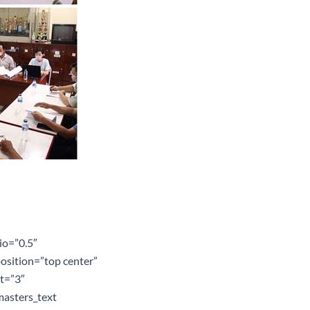
io=”0.5″
osition=”top center”
ht=”3″
asters_text