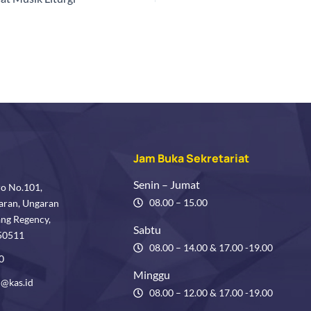
Jam Buka Sekretariat
Senin – Jumat
ro No.101,
08.00 – 15.00
aran, Ungaran
ang Regency,
Sabtu
 50511
08.00 – 14.00 & 17.00 -19.00
0
Minggu
@kas.id
08.00 – 12.00 & 17.00 -19.00