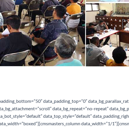
adding_bottom=”50″ data_padding_top=”0″ data_bg_parallax_rat
ta_bg_attachment=”scroll” data_bg_repeat=”no-repeat” data_bg_p
ta_bot_style=”default” data_top_style=”default” data_padding_rig
data_width=”boxed”][cmsmasters_column data_width=”1/1″][cmsm