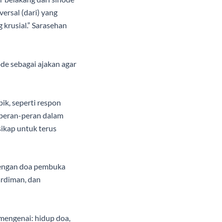
ersal (dari) yang
 krusial.”
Sarasehan
ode sebagai ajakan agar
ik, seperti respon
 (peran-peran dalam
ikap untuk terus
 dengan doa pembuka
ardiman, dan
engenai: hidup doa,