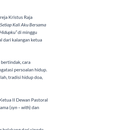
eja Kristus Raja
Setiap Kali Aku Bersama
 Hidupku”
di minggu
al dari kalangan ketua
bertindak, cara
gatasi persoalan hidup.
h, tradisi hidup doa,
 Ketua II Dewan Pastoral
sama (
syn – with
) dan
r belakang dari sinode