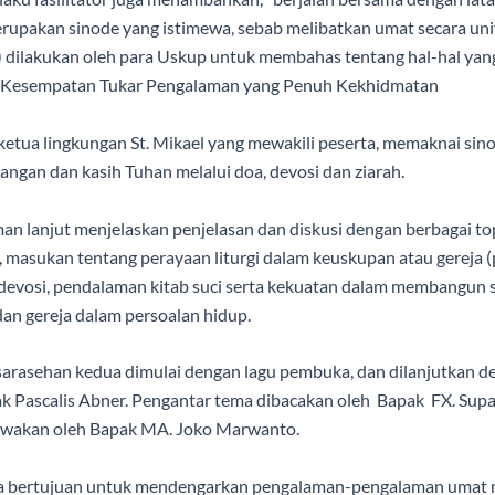
merupakan sinode yang istimewa, sebab melibatkan umat secara univ
) dilakukan oleh para Uskup untuk membahas tentang hal-hal yang
 : Kesempatan Tukar Pengalaman yang Penuh Kekhidmatan
, ketua lingkungan St. Mikael yang mewakili peserta, memaknai sin
angan dan kasih Tuhan melalui doa, devosi dan ziarah.
 lanjut menjelaskan penjelasan dan diskusi dengan berbagai top
i, masukan tentang perayaan liturgi dalam keuskupan atau gereja
devosi, pendalaman kitab suci serta kekuatan dalam membangun s
an gereja dalam persoalan hidup.
 sarasehan kedua dimulai dengan lagu pembuka, dan dilanjutkan
ak Pascalis Abner. Pengantar tema dibacakan oleh Bapak FX. Sup
awakan oleh Bapak MA. Joko Marwanto.
a bertujuan untuk mendengarkan pengalaman-pengalaman umat m