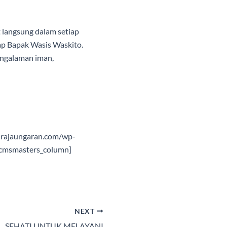
 langsung dalam setiap
kap Bapak Wasis Waskito.
ngalaman iman,
usrajaungaran.com/wp-
/cmsmasters_column]
NEXT
SEHATI UNTUK MELAYANI