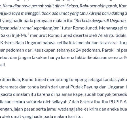
e. Kemudian saya pernah sakit dihari Selasa, Rabu semakin parah, Kam
ni jika saya meninggal, tidak ada umat yang tahu karena baru datang d
t yang hadir pada perayaan malam itu.
“Berbeda dengan di Ungaran,
 depan selalu ramai sepanjang jam”
tutur Romo Juned.
Menanggapi t
 Saksi Injil-Mu” menurut Romo Juned disertai oleh Allah itu tid
Kristus Raja Ungaran bahwa ketika kita melakukan tata cara litur
sar pedoman dari Keuskupan sebanyak 24 pedoman. Paroki ini perl
ut dan jangan lakukan hanya karena faktor kebiasaan semata.
li.
 diberikan, Romo Juned memotong tumpeng sebagai tanda syukur 
eramata dan tanda kasih dari umat Pudak Payung dan Ungaran. Ek
ukacita dimalam itu karena di halaman kapel sudah banyak terse
akan secara sukarela oleh wilayah 7 dan 8 serta ibu-ibu PUPIP. Ad
engan, jajan pasar, serta jamu, wedang jahe, es krim dan aneka 
oleh umat yang hadir pada malam hari itu.