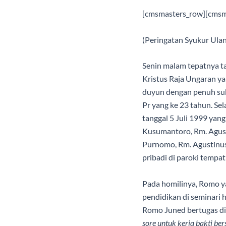
[cmsmasters_row][cmsm
(Peringatan Syukur Ula
Senin malam tepatnya ta
Kristus Raja Ungaran ya
duyun dengan penuh suk
Pr yang ke 23 tahun. Se
tanggal 5 Juli 1999 yang
Kusumantoro, Rm. Agust
Purnomo, Rm. Agustinus
pribadi di paroki temp
Pada homilinya, Romo y
pendidikan di seminari 
Romo Juned bertugas di
sore untuk kerja bakti be