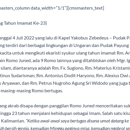
asters_column data_width=”1/1″][cmsmasters_text]
ng Tahun Imamat Ke-23)
nggal 4 Juli 2022 yang lalu di Kapel Yakobus Zebedeus – Pudak 
ng terdiri dari berbagai lingkungan di Ungaran dan Pudak Payun
acita untuk mengikuti ekaristi syukur ulang tahun imamat Rm. A
lain Romo Juned, ada 9 Romo lainnya yang ditahbiskan oleh Mgr. I
 silam, diantaranya adalah Rm. Fx. Sugiono, Rm. Materius Kristant
inus Sudarisman, Rm. Antonius Dodit Haryono, Rm. Alexius Dwi
 Aryawan, dan Rm. Petrus Nugroho Agung Sri Widodo yang juga 
at masing-masing Romo bertugas.
ang akrab disapa dengan panggilan Romo Juned menceritakan suk
hingga 23 tahun menjalani kehidupan sebagai Imam. Salah satu kis
 Kalimantan.
“Ketika awal-awal saya bertugas disana umat datang ke
rsih bersih gereja, kemudian Minggu paginya misa, kemudian ngobrol seb