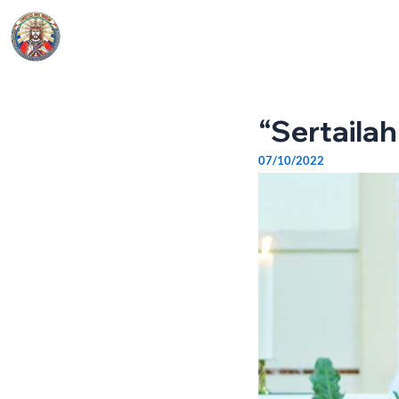
Skip
Post
to
navigation
Beranda
Informasi
content
“Sertailah
07/10/2022