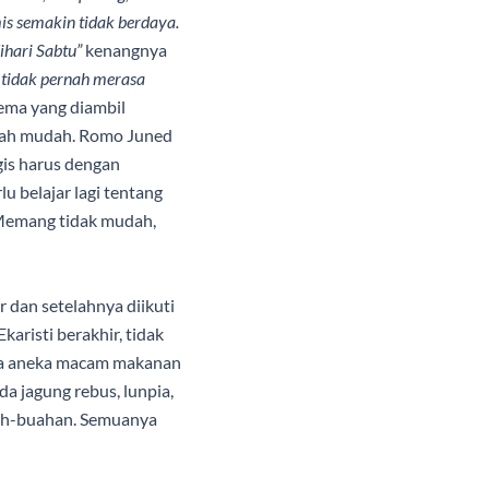
is semakin tidak berdaya.
ihari Sabtu”
kenangnya
 tidak pernah merasa
ema yang diambil
aklah mudah. Romo Juned
gis harus dengan
u belajar lagi tentang
 Memang tidak mudah,
dan setelahnya diikuti
aristi berakhir, tidak
dia aneka macam makanan
a jagung rebus, lunpia,
buah-buahan. Semuanya