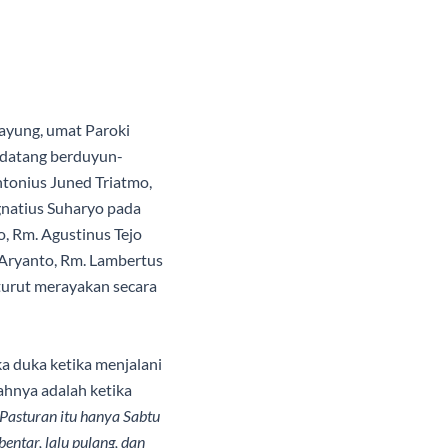
Payung, umat Paroki
g datang berduyun-
ntonius Juned Triatmo,
gnatius Suharyo pada
o, Rm. Agustinus Tejo
 Aryanto, Rm. Lambertus
turut merayakan secara
a duka ketika menjalani
ahnya adalah ketika
 Pasturan itu hanya Sabtu
entar, lalu pulang, dan