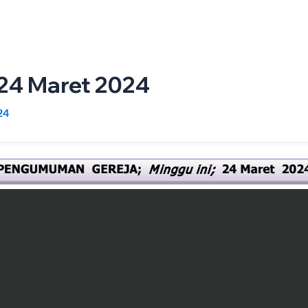
Tentang Gereja
Galeri
Umat Paroki Ungaran
Opini
K
24 Maret 2024
24