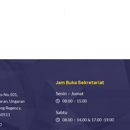
Jam Buka Sekretariat
Senin – Jumat
ro No.101,
08.00 – 15.00
aran, Ungaran
ang Regency,
Sabtu
 50511
08.00 – 14.00 & 17.00 -19.00
0