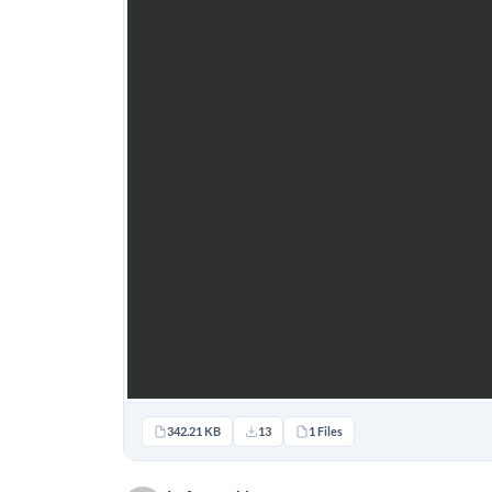
342.21 KB
13
1 Files